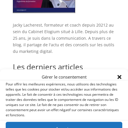
Jacky Lacherest, formateur et coach depuis 20212 au
sein du Cabinet Elogium situé à Lille. Depuis plus de
25 ans, je suis dans la communication. A travers ce
blog, il partage de l'actu et des conseils sur les outils
du marketing digital.
Les derniers articles
Gérer le consentement
Growth hacking IA : ne vous faites plus avoir
Pour offrir les meilleures expériences, nous utilisons des technologies
IA et visibilité : le cas d’un club de sport
telles que les cookies pour stocker et/ou accéder aux informations des
Comment Thomas a gagné 2h par semaine sur ses
appareils. Le fait de consentir à ces technologies nous permettra de
traiter des données telles que le comportement de navigation ou les ID
réseaux sociaux ?
uniques sur ce site. Le fait de ne pas consentir ou de retirer son
Facebook en 2026 : Faut-il vraiment quitter le navire
consentement peut avoir un effet négatif sur certaines caractéristiques
et fonctions.
ou redresser la barre ?
Charte IA en formation : l’engagement Elogium à Lille