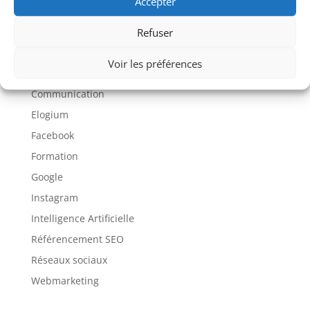
Accepter
Liste des catégories
Refuser
Voir les préférences
Articles sur Facebook
Communication
Elogium
Facebook
Formation
Google
Instagram
Intelligence Artificielle
Référencement SEO
Réseaux sociaux
Webmarketing