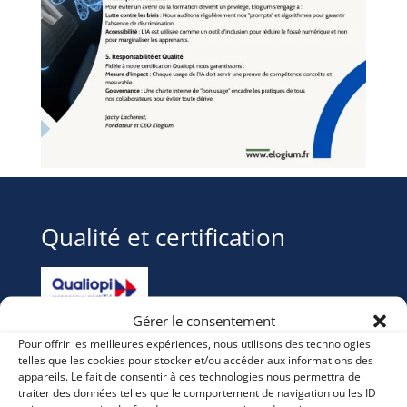
Qualité et certification
Gérer le consentement
Pour offrir les meilleures expériences, nous utilisons des technologies
La certification qualité a été délivrée
telles que les cookies pour stocker et/ou accéder aux informations des
au titre des
catégories d’actions : action de formation
appareils. Le fait de consentir à ces technologies nous permettra de
traiter des données telles que le comportement de navigation ou les ID