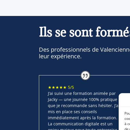
Ils se sont formé
Des professionnels de Valencien
leur expérience.
★★★★★ 5/5
J’ai suivi une formation animée par
Jacky — une journée 100% pratique
que je recommande sans hésiter. J’ai
mis en place ses conseils
Pou
immédiatement après la formation.
coo
La communication digitale est un
à c
de 
enjeu majeur pour toute entreprise,