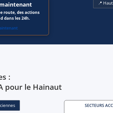
📍 Haut
 maintenant
de route, des actions
d dans les 24h.
aintenant
s :
IA pour le Hainaut
nciennes
SECTEURS AC