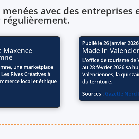
 menées avec des entreprises e
r régulièrement.
Publié le 26 janvier 2026
ec Maxence
Made in Valencien
amne
L’office de tourisme de
amne, une marketplace
au 28 février 2026 sa h
 Les Rives Créatives à
Valenciennes, la quinzai
ommerce local et éthique
du territoire.
Sources :
Gazette Nord P