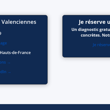
à Valenciennes
Je réserve
Un diagnostic gratui
9
concrètes. Not
sage
Je réser
 Hauts-de-France
ions →
edIn →