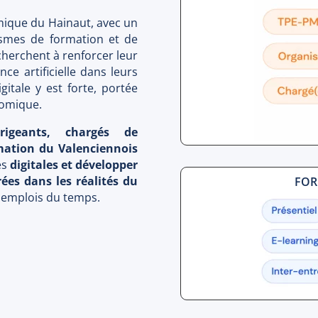
mique du Hainaut, avec un
ismes de formation et de
herchent à renforcer leur
nce artificielle dans leurs
itale y est forte, portée
nomique.
irigeants, chargés de
ation du Valenciennois
es
digitales et développer
rées dans les réalités du
FOR
s emplois du temps.