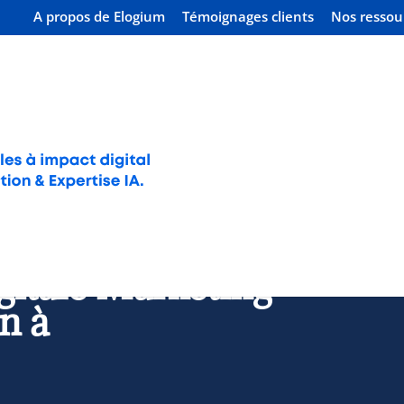
A propos de Elogium
Témoignages clients
Nos ressou
ennes
gitale Marketing
n à