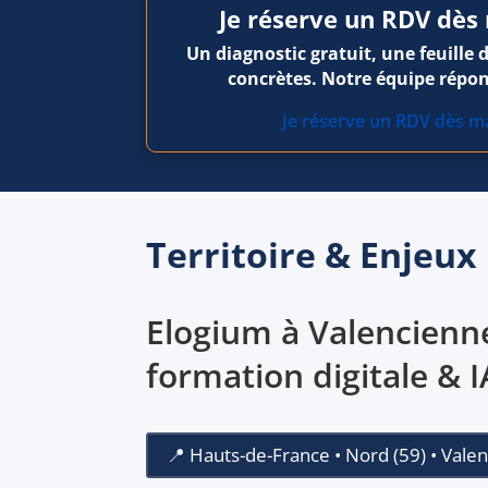
Je réserve un RDV dès
Un diagnostic gratuit, une feuille 
concrètes. Notre équipe répon
Je réserve un RDV dès m
Territoire & Enjeux
Elogium à Valencienne
formation digitale & 
📍 Hauts-de-France • Nord (59) • Vale