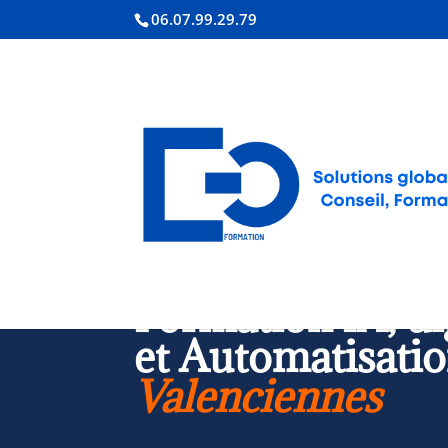
06.07.99.29.79
Formation IA & Digital à Valenci
Formation IA, di
et Automatisatio
Valenciennes