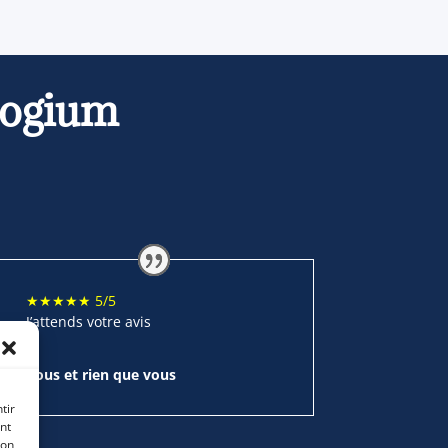
logium
★★★★★ 5/5
J’attends votre avis
Vous et rien que vous
tir
nt
son