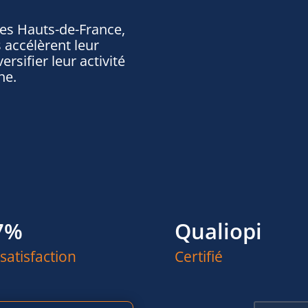
des Hauts-de-France,
 accélèrent leur
rsifier leur activité
ne.
7%
Qualiopi
satisfaction
Certifié