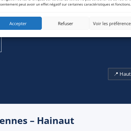
Frederic Dendievel · Commercial ·
sentement peut avoir un effet négatif sur certaines caractéristiques et fonctions.
Denain ·
Accepter
Refuser
Voir les préférence
📍 Haut
iennes – Hainaut