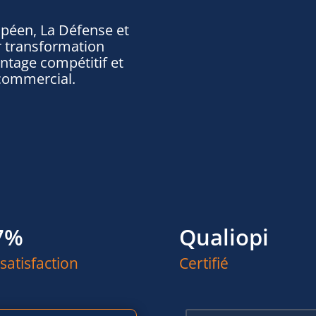
opéen, La Défense et
ur transformation
antage compétitif et
commercial.
7%
Qualiopi
satisfaction
Certifié