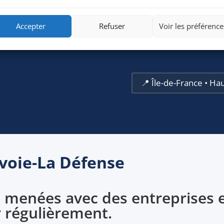
Accepter
Refuser
Voir les préférence
📍 Île-de-France • Ha
evoie-La Défense
 menées avec des entreprises e
r régulièrement.