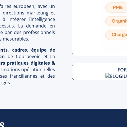
ffaires européen, avec un
 directions marketing et
 intégrer l’intelligence
rocessus. La demande en
ée par des professionnels
ts mesurables.
ants
,
cadres
,
équipe de
on
de Courbevoie et La
rs pratiques digitales &
ormations opérationnelles
FOR
ses franciliennes et des
argés.
s