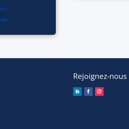
ions →
edIn →
Rejoignez-nous
n