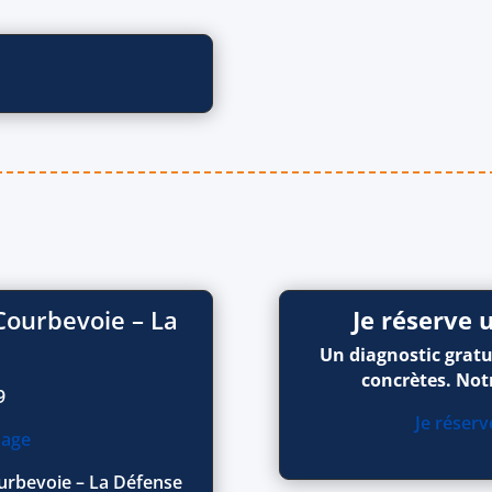
Courbevoie – La
Je réserve
Un diagnostic gratui
concrètes. Not
9
Je réser
sage
ourbevoie – La Défense