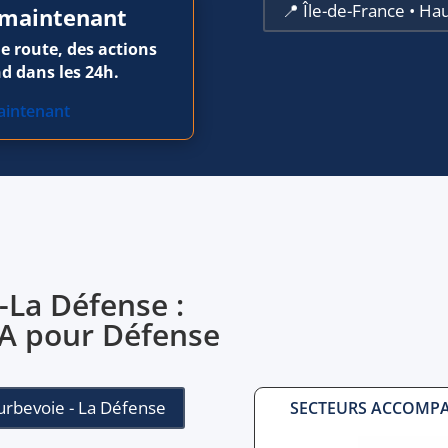
📍 Île-de-France • Ha
 maintenant
de route, des actions
d dans les 24h.
aintenant
-La Défense :
IA pour Défense
ourbevoie - La Défense
SECTEURS ACCOMPA