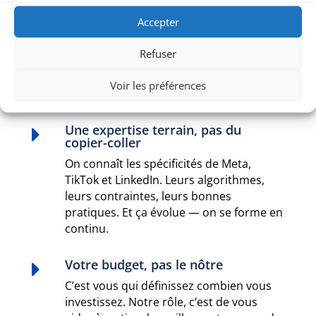
Ce que vous gagnez à
Accepter
travailler
Refuser
avec nous sur votre pub
Voir les préférences
Une expertise terrain, pas du

copier-coller
On connaît les spécificités de Meta,
TikTok et LinkedIn. Leurs algorithmes,
leurs contraintes, leurs bonnes
pratiques. Et ça évolue — on se forme en
continu.
Votre budget, pas le nôtre

C’est vous qui définissez combien vous
investissez. Notre rôle, c’est de vous