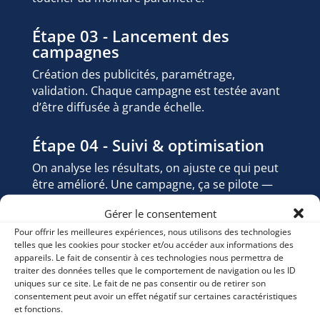
Étape 03 - Lancement des
campagnes
Création des publicités, paramétrage,
validation. Chaque campagne est testée avant
d’être diffusée à grande échelle.
Étape 04 - Suivi & optimisation
On analyse les résultats, on ajuste ce qui peut
être amélioré. Une campagne, ça se pilote —
pas juste ça se lance.
Gérer le consentement
Pour offrir les meilleures expériences, nous utilisons des technologies
telles que les cookies pour stocker et/ou accéder aux informations des
appareils. Le fait de consentir à ces technologies nous permettra de
traiter des données telles que le comportement de navigation ou les ID
uniques sur ce site. Le fait de ne pas consentir ou de retirer son
Pourquoi Elogium ?
consentement peut avoir un effet négatif sur certaines caractéristiques
et fonctions.