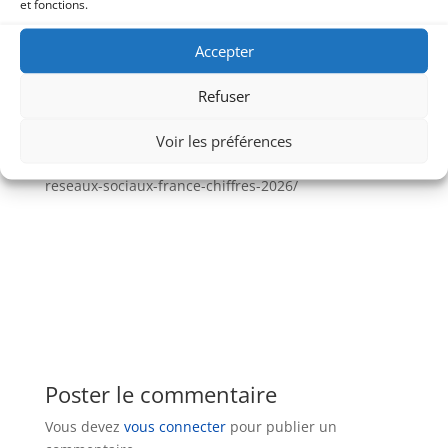
et fonctions.
👉
Réservez votre créneau ici
Accepter
Jacky Lacherest
Formateur et Coach en Visibilité
Digitale
Refuser
Sources BDM
:
Voir les préférences
https://www.blogdumoderateur.com/internet-
reseaux-sociaux-france-chiffres-2026/
Poster le commentaire
Vous devez
vous connecter
pour publier un