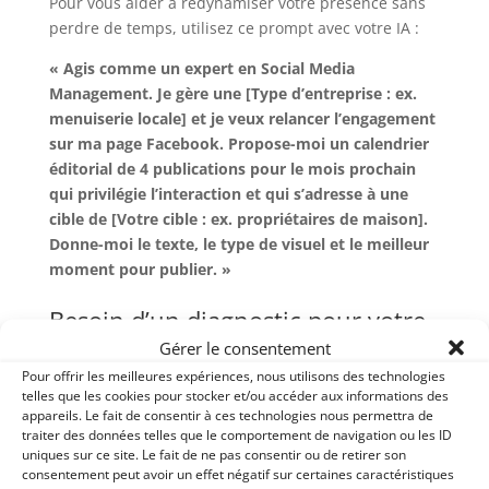
Pour vous aider à redynamiser votre présence sans
perdre de temps, utilisez ce prompt avec votre IA :
« Agis comme un expert en Social Media
Management. Je gère une [Type d’entreprise : ex.
menuiserie locale] et je veux relancer l’engagement
sur ma page Facebook. Propose-moi un calendrier
éditorial de 4 publications pour le mois prochain
qui privilégie l’interaction et qui s’adresse à une
cible de [Votre cible : ex. propriétaires de maison].
Donne-moi le texte, le type de visuel et le meilleur
moment pour publier. »
Besoin d’un diagnostic pour votre
stratégie digitale ?
Gérer le consentement
Pour offrir les meilleures expériences, nous utilisons des technologies
Le paysage des réseaux sociaux évolue vite et il est
telles que les cookies pour stocker et/ou accéder aux informations des
parfois difficile de savoir où investir son énergie. Si
appareils. Le fait de consentir à ces technologies nous permettra de
vous souhaitez échanger sur votre présence en
traiter des données telles que le comportement de navigation ou les ID
ligne, je vous propose un
appel diagnostic gratuit de
uniques sur ce site. Le fait de ne pas consentir ou de retirer son
consentement peut avoir un effet négatif sur certaines caractéristiques
30 minutes
.