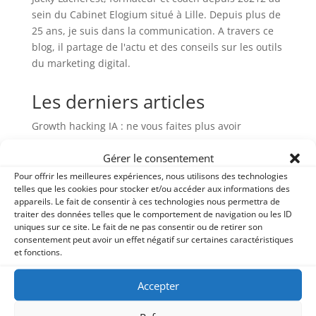
sein du Cabinet Elogium situé à Lille. Depuis plus de
25 ans, je suis dans la communication. A travers ce
blog, il partage de l'actu et des conseils sur les outils
du marketing digital.
Les derniers articles
Growth hacking IA : ne vous faites plus avoir
IA et visibilité : le cas d’un club de sport
Gérer le consentement
Comment Thomas a gagné 2h par semaine sur ses
Pour offrir les meilleures expériences, nous utilisons des technologies
réseaux sociaux ?
telles que les cookies pour stocker et/ou accéder aux informations des
appareils. Le fait de consentir à ces technologies nous permettra de
Facebook en 2026 : Faut-il vraiment quitter le navire
traiter des données telles que le comportement de navigation ou les ID
ou redresser la barre ?
uniques sur ce site. Le fait de ne pas consentir ou de retirer son
consentement peut avoir un effet négatif sur certaines caractéristiques
Charte IA en formation : l’engagement Elogium à Lille
et fonctions.
Liste des catégories
Accepter