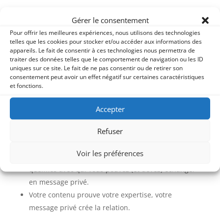
Mais la transformation s’opère à l’étape 2 :
Gérer le consentement
l’interaction.
Pour offrir les meilleures expériences, nous utilisons des technologies
telles que les cookies pour stocker et/ou accéder aux informations des
appareils. Le fait de consentir à ces technologies nous permettra de
Ceux qui réussissent à avoir des clients ? Ce sont
traiter des données telles que le comportement de navigation ou les ID
ceux qui parlent aux gens.
uniques sur ce site. Le fait de ne pas consentir ou de retirer son
consentement peut avoir un effet négatif sur certaines caractéristiques
et fonctions.
Votre contenu, désormais planifié grâce à votre
calendrier, n’est pas une fin en soi.
C’est un prétexte
Accepter
pour engager la conversation.
Refuser
Un post sur la « Journée mondiale de… » est une
occasion de poser une question en conclusion.
Voir les préférences
Les personnes qui commentent sont des prospects
qualifiés avec qui vous pouvez (et devez) échanger
en message privé.
Votre contenu prouve votre expertise, votre
message privé crée la relation.