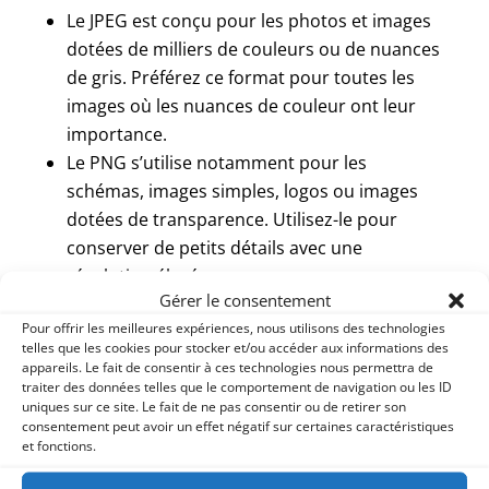
Le JPEG est conçu pour les photos et images
dotées de milliers de couleurs ou de nuances
de gris. Préférez ce format pour toutes les
images où les nuances de couleur ont leur
importance.
Le PNG s’utilise notamment pour les
schémas, images simples, logos ou images
dotées de transparence. Utilisez-le pour
conserver de petits détails avec une
résolution élevée.
Gérer le consentement
Le GIF concerne les images animées.
Pour offrir les meilleures expériences, nous utilisons des technologies
Attention au poids des fichiers si vous
telles que les cookies pour stocker et/ou accéder aux informations des
utilisez les GIFs, ils peuvent être très lourds.
appareils. Le fait de consentir à ces technologies nous permettra de
traiter des données telles que le comportement de navigation ou les ID
uniques sur ce site. Le fait de ne pas consentir ou de retirer son
consentement peut avoir un effet négatif sur certaines caractéristiques
et fonctions.
4e : Conseil et Astuces :
Réduisez le poids de vos images