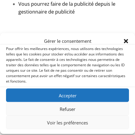
Vous pourrez faire de la publicité depuis le
gestionnaire de publicité
Prêt(e) à passer en mode professionnel ?
Gérer le consentement
Pour offrir les meilleures expériences, nous utilisons des technologies
Vous souhaitez être accompagné.e dans la
telles que les cookies pour stocker et/ou accéder aux informations des
création de votre compte professionnel ? Nous
appareils. Le fait de consentir à ces technologies nous permettra de
vous proposons de vous accompagner au
traiter des données telles que le comportement de navigation ou les ID
cours d’un atelier de 1 heure.
Contactez-nous
uniques sur ce site. Le fait de ne pas consentir ou de retirer son
consentement peut avoir un effet négatif sur certaines caractéristiques
et fonctions.
Accepter
Refuser
Voir les préférences
Poster le commentaire