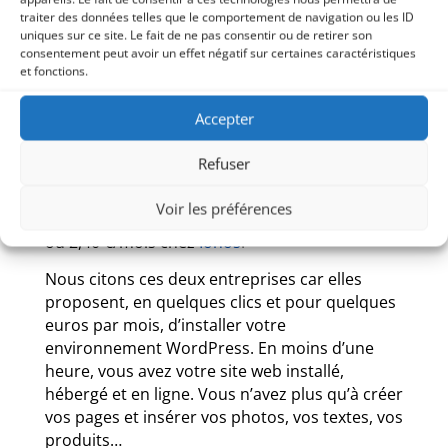
préférons le payer pour avoir une excellente
traiter des données telles que le comportement de navigation ou les ID
solution. La gratuité à des limites. Chez
uniques sur ce site. Le fait de ne pas consentir ou de retirer son
Elogium, nous avons acheté Divi pour 198 € à
consentement peut avoir un effet négatif sur certaines caractéristiques
et fonctions.
vie. Oui, à vie !!!
c. Nom de domaine
: www.mon-entreprise.fr
Accepter
est accessible et peu cher. A partir de 1,99 €/an
chez
OVH
ou 1,20 €/an chez
Ionos
.
Refuser
d. Hébergement
: Les prix sont aussi
Voir les préférences
accessibles. A partir de 3,59
€/mois chez
OVH
ou 2,40 €/mois chez
Ionos
.
Nous citons ces deux entreprises car elles
proposent, en quelques clics et pour quelques
euros par mois, d’installer votre
environnement WordPress. En moins d’une
heure, vous avez votre site web installé,
hébergé et en ligne. Vous n’avez plus qu’à créer
vos pages et insérer vos photos, vos textes, vos
produits…