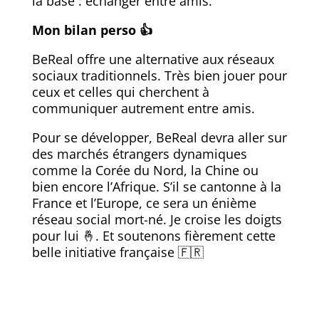
L’objectif n’est plus de vous faire rester
des heures sur la plateforme, pour gagner
toujours plus d’argent, mais de revenir à
la base : échanger entre amis.
Mon bilan perso
👍
BeReal offre une alternative aux réseaux
sociaux traditionnels. Très bien jouer pour
ceux et celles qui cherchent à
communiquer autrement entre amis.
Pour se développer, BeReal devra aller sur
des marchés étrangers dynamiques
comme la Corée du Nord, la Chine ou
bien encore l’Afrique. S’il se cantonne à la
France et l’Europe, ce sera un énième
réseau social mort-né. Je croise les doigts
pour lui 🤞. Et soutenons fièrement cette
belle initiative française
🇫🇷