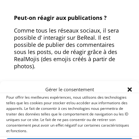
panique si vous manquez la notification, il
est possible de poster des « Late BeReal »,
à tout moment.
Peut-on réagir aux publications ?
Comme tous les réseaux sociaux, il sera
possible d’ interagir sur BeReal. Il est
possible de publier des commentaires
sous les posts, ou de réagir grâce à des
RealMojis (des emojis créés à partir de
Gérer le consentement
photos).
Pour offrir les meilleures expériences, nous utilisons des technologies
telles que les cookies pour stocker et/ou accéder aux informations des
appareils. Le fait de consentir à ces technologies nous permettra de
traiter des données telles que le comportement de navigation ou les ID
Le bilan des experts et des premières
uniques sur ce site. Le fait de ne pas consentir ou de retirer son
consentement peut avoir un effet négatif sur certaines caractéristiques
expériences
et fonctions.