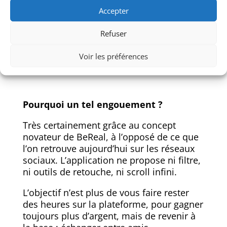
D’après des experts, après 2 ans
Accepter
d’existence et une croissance stable,
BeReal semble gagner davantage en
Refuser
notoriété ces derniers mois. En effet,
depuis le début de l’année, le nombre
Voir les préférences
d’utilisateurs actifs mensuels a augmenté
de 315 %. Une popularité plus importante,
qui porte l’application a plus de 7,4
millions de téléchargements, dont 65 %
d’entre eux ont eu lieu en 2022.
Pourquoi un tel engouement ?
Très certainement grâce au concept
novateur de BeReal, à l’opposé de ce que
l’on retrouve aujourd’hui sur les réseaux
sociaux. L’application ne propose ni filtre,
ni outils de retouche, ni scroll infini.