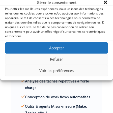
04
Gérer le consentement
Pour offrir les meilleures expériences, nous utilisons des technologies
telles que les cookies pour stocker et/ou accéder aux informations des
appareils. Le fait de consentir à ces technologies nous permettra de
traiter des données telles que le comportement de navigation ou les ID
ÉTAPE 04 — AUTOMATISATION & OUTILS
uniques sur ce site. Le fait de ne pas consentir ou de retirer son
Création
consentement peut avoir un effet négatif sur certaines caractéristiques
et fonctions.
On construit vos automatisations et vos
Accepter
outils IA sur-mesure. Email, CRM,
facturation, reporting, gestion
Refuser
documentaire : on identifie ce qui peut
tourner tout seul et on le met en place.
Voir les préférences
Analyse des tâches répétitives à forte
charge
Conception de workflows automatisés
Outils & agents IA sur-mesure (Make,